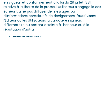
en vigueur et conformément à la loi du 29 juillet 1881
relative à la liberté de la presse, l’Utilisateur s’engage le cas
échéant à ne pas diffuser de messages ou
d’informations constitutifs de dénigrement fautif visant
l’Editeur ou les Utilisateurs, à caractère injurieux,
diffamatoire ou portant atteinte à l’honneur ou à la
réputation d’autrui.
RESPONSABILITE
L’Editeur décline toute responsabilité notamment :
En cas d’utilisation anormale ou d’exploitation illicite
de la Plateforme par un Utilisateur ou par un tiers ;
Relativement au contenu des sites internet tiers vers
lesquels renvoient des liens hypertextes présents
dans les modules thématiques ;
En cas de non-respect des présentes CGU imputable
aux Utilisateurs ;
En cas d’utilisation anormale ou d’une exploitation illicite de
la Plateforme, l’Utilisateur est alors seul responsable des
dommages causés aux tiers et des conséquences des
réclamations ou actions qui pourraient en découler.